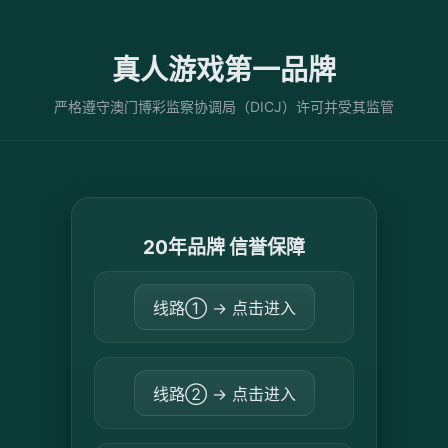
真人游戏第一品牌
严格遵守澳门博彩监察协调局（DICJ）许可并受其监管
20年品牌 信誉保障
线路① → 点击进入
线路② → 点击进入