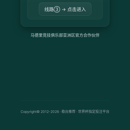
线路③ → 点击进入
马德里竞技俱乐部亚洲区官方合作伙伴
Copyright© 2012-2026 · 稳台推荐 · 世界杯指定投注平台