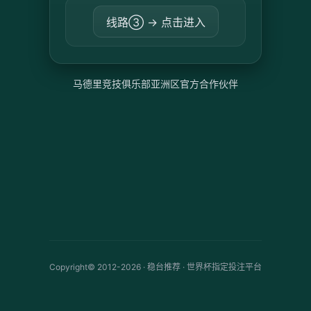
线路③ → 点击进入
马德里竞技俱乐部亚洲区官方合作伙伴
Copyright© 2012-2026 · 稳台推荐 · 世界杯指定投注平台