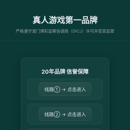
真人游戏第一品牌
严格遵守澳门博彩监察协调局（DICJ）许可并受其监管
20年品牌 信誉保障
线路① → 点击进入
线路② → 点击进入