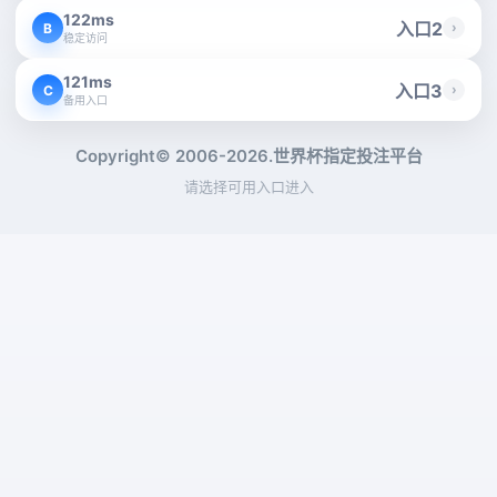
122ms
入口2
›
B
稳定访问
121ms
入口3
›
C
备用入口
Copyright© 2006-2026.世界杯指定投注平台
请选择可用入口进入